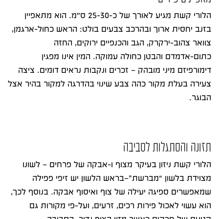
הלורי קשת מגיע לאורך של כ-25-30 ס״מ. הוא מתאפיין
בזנב יחסית ארוך ובהרכב צבעים בולט: הראש כחול-ארגמן,
צוואר צהוב-ירקרק, הגב והכנפיים ירוקים, החזה
כתום-אדמדם והבטן כחולה עמוקה. המין אינו מפגין
דימורפיזם מיני מובהק – זכרים ונקבות נראים דומים. ציצה
צעירה בעלת מקור כהה צבע שינוי בהדרגה למקור בהיר אצל
הבוגר.
תזונה והסתגלות לסביבה
הלורי קשת ניזון בעיקר מצוף ו-אבקה של פרחים – לשונו
מצוידת בלשון “מברשת”–בראש הלשון יש זיפי פפילה
שמאפשרים ספיגה יעילה של צוף ואיסוף אבקה. בנוסף לכך,
הוא עשוי לאכול פירות רכים, זרעים, ועל-פי מקורות גם