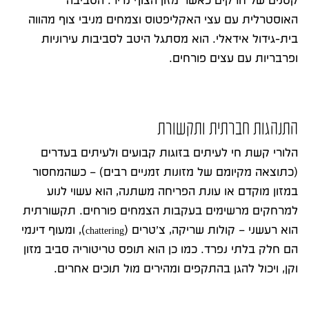
קטנים של חרקים כאשר מזון הצוף נדיר. הסביבה
האוסטרלית עם עצי האקליפטוס וצמחים מניבי צוף מהווה
בית-גידול אידאלי. הוא מסתגל היטב לסביבות עירוניות
ופרבריות עם עצים פורחים.
התנהגות חברתית ותקשורת
הלורי קשת חי לעיתים בזוגות קבועים ולעיתים בעדרים
(כתוצאה מקיומם של מזונות זמניים רבים) – כשהמחסור
במזון מוקדם או עונת הפריחה משתנה, הוא עשוי לנוע
למרחקים מרשימים בעקבות הצמחים פורחים. תקשורתית
הוא רעשני – קולות שריקה, צ’טרים (chattering), ומעוף דינמי
הם חלק בלתי נפרד. כמו כן הוא תופס טריטוריה סביב מזון
וקן, ויכול להגן בהתקפים ומהירים מול תוכים אחרים.