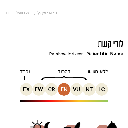
דף הבית
בַּעֲלֵי חַיִים
עופות
לורי קשת
לורי קשת
Rainbow lorikeet
Scientific Name:
ללא חשש
בסכנה
נכחד
EX
EW
CR
EN
VU
NT
LC