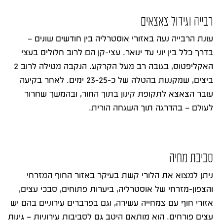
רבייה וגידול צאצאים
עונת הרבייה נעה באזורי אוסטרליה בין חודשים שונים –
בדרך כלל בין יוני עד ינואר. עצי-קן הם לרוב חלולים בעצי
האקליפטוס, בגובה רב מעל הקרקע. הנקבה מטילה לרוב 2
ביצים, שמקננות בהטלה של כ-23-25 ימים. לאחר בקיעה
עובר הצאצא לתקופת קינון בתוך החור, ובהמשך שחרור
לעולם – בהדרגה תוך השגחה הורית.
סביבת מחיה
ניתן למצוא את הלורי קשת בעיקר באזור החוף המזרחי
והצפון-מזרחי של אוסטרליה, ביערות פתוחים, סבכי עצים,
אזורי חוף עם צמחייה עשירה, וגם בפרברים עירוניים בהם יש
עצים פורחים. הוא מותאם היטב גם לסביבות עירוניות – גינות