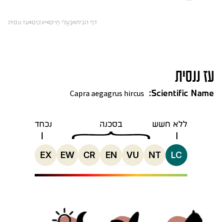
דף הבית
בַּעֲלֵי חַיִים
יונקים
עז ננסית
עז ננסית
Capra aegagrus hircus
Scientific Name:
ללא חשש
בסכנה
נכחד
EX
EW
CR
EN
VU
NT
LC