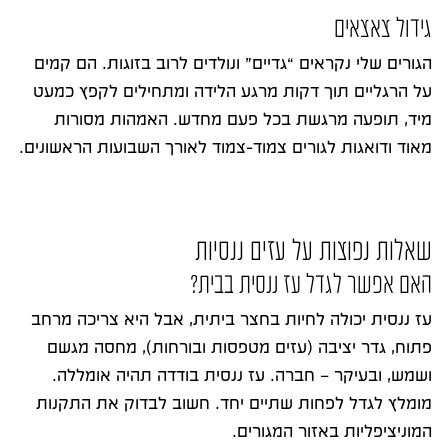
גידול צאצאים
הגורים שלי נקראים “גדיים” ונולדים לרוב בזוגות. הם קמים
על הרגליים תוך דקות מרגע הלידה ומתחילים לקפץ כמעט
מיד, תופעה מרגשת בכל פעם מחדש. האמהות מסורות
מאוד ודואגות לגורים צמוד-צמוד לאורך השבועות הראשונים.
שאלות נפוצות על עזים ננסיות
האם אפשר לגדל עז ננסית בבית?
עז ננסית יכולה לחיות בחצר ביתית, אבל היא צריכה מרחב
פתוח, גדר יציבה (עזים מטפסות ובורחות), מחסה מגשם
ושמש, ובעיקר – חברה. עז ננסית בודדה תהיה אומללה.
מומלץ לגדל לפחות שתיים יחד. חשוב לבדוק את התקנות
המוניציפליות באזור המגורים.