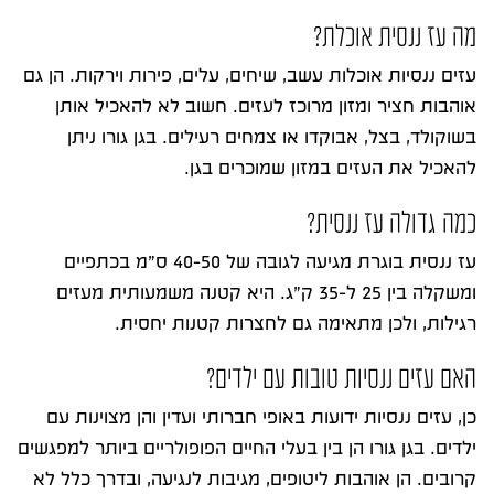
מה עז ננסית אוכלת?
עזים ננסיות אוכלות עשב, שיחים, עלים, פירות וירקות. הן גם
אוהבות חציר ומזון מרוכז לעזים. חשוב לא להאכיל אותן
בשוקולד, בצל, אבוקדו או צמחים רעילים. בגן גורו ניתן
להאכיל את העזים במזון שמוכרים בגן.
כמה גדולה עז ננסית?
עז ננסית בוגרת מגיעה לגובה של 40-50 ס”מ בכתפיים
ומשקלה בין 25 ל-35 ק”ג. היא קטנה משמעותית מעזים
רגילות, ולכן מתאימה גם לחצרות קטנות יחסית.
האם עזים ננסיות טובות עם ילדים?
כן, עזים ננסיות ידועות באופי חברותי ועדין והן מצוינות עם
ילדים. בגן גורו הן בין בעלי החיים הפופולריים ביותר למפגשים
קרובים. הן אוהבות ליטופים, מגיבות לנגיעה, ובדרך כלל לא