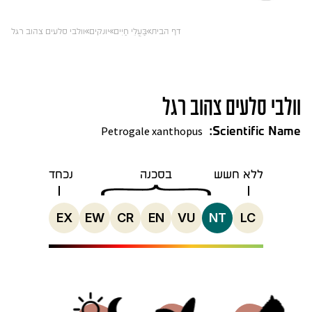
דף הבית
בַּעֲלֵי חַיִים
יונקים
וולבי סלעים צהוב רגל
וולבי סלעים צהוב רגל
Petrogale xanthopus
Scientific Name:
ללא חשש
בסכנה
נכחד
EX
EW
CR
EN
VU
NT
LC