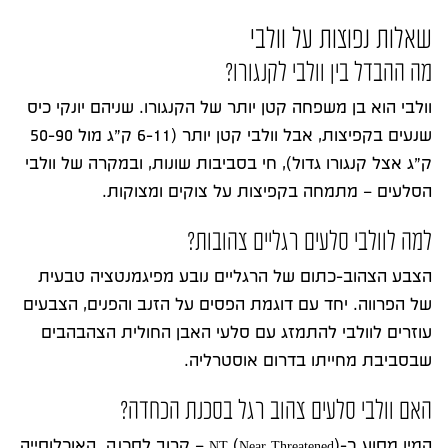
שאלות נפוצות על וולבי
מה ההבדל בין וולבי לקנגורו?
וולבי הוא בן משפחה קטן יותר של הקנגורו. שניהם יונקי כיס
שנעים בקפיצות, אבל וולבי קטן יותר (6-11 ק”ג מול 50-90
ק”ג אצל קנגורו גדול), חי בסביבות שונות, ובמקרה של וולבי
הסלעים – מתמחה בקפיצות על צוקים ומצוקות.
למה לוולבי סלעים רגליים צהובות?
הצבע הצהוב-כתום של הרגליים נובע מפיגמנטציה טבעית
של הפרווה. יחד עם דוגמת הפסים על הזנב והפנים, הצבעים
עוזרים לוולבי להתמזג עם סלעי האבן החולית הצהבהבים
שבסביבת מחייתו בדרום אוסטרליה.
האם וולבי סלעים צהוב רגל בסכנת הכחדה?
המין מסווג כ-NT (Near Threatened) – קרוב לסכנה. האוכלוסייה