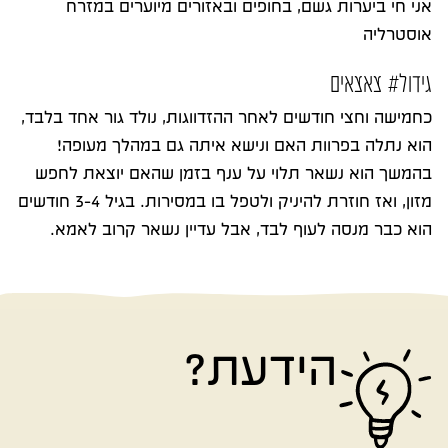
אני חי ביערות גשם, בחופים ובאזורים מיוערים במזרח
אוסטרליה
גידול# צאצאים
כחמישה וחצי חודשים לאחר ההזדווגות, נולד גור אחד בלבד,
הוא נתלה בפרוות האם ונישא איתה גם במהלך מעופה!
בהמשך הוא נשאר תלוי על ענף בזמן שהאם יוצאת לחפש
מזון, ואז חוזרת להיניק ולטפל בו במסירות. בגיל 3-4 חודשים
הוא כבר מנסה לעוף לבד, אבל עדיין נשאר קרוב לאמא.
הידעת?