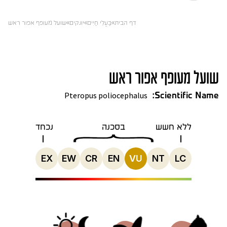
דף הבית
בַּעֲלֵי חַיִים
יונקים
שועל מעופף אפור ראש
שועל מעופף אפור ראש
Pteropus poliocephalus
Scientific Name:
ללא חשש
בסכנה
נכחד
EX
EW
CR
EN
VU
NT
LC